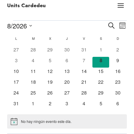
Units Cardedeu
Navega
8/2026
Nav
Buscar
Mes
de
Selecciona
de
Calendario
L
M
X
J
V
S
D
la
búsque
vist
de
0
0
0
0
0
0
0
27
28
29
30
31
1
2
fecha.
y
de
eventos
eventos
eventos
eventos
eventos
eventos
eventos
Eventos
0
0
0
0
0
0
0
3
4
5
6
7
8
9
vistas
Eve
eventos
eventos
eventos
eventos
eventos
eventos
eventos
0
0
0
0
0
0
0
10
11
12
13
14
15
16
de
eventos
eventos
eventos
eventos
eventos
eventos
eventos
0
0
0
0
0
0
0
17
18
19
20
21
22
23
Eventos
eventos
eventos
eventos
eventos
eventos
eventos
eventos
0
0
0
0
0
0
0
24
25
26
27
28
29
30
eventos
eventos
eventos
eventos
eventos
eventos
eventos
0
0
0
0
0
0
0
31
1
2
3
4
5
6
eventos
eventos
eventos
eventos
eventos
eventos
eventos
No hay ningún evento este día.
Aviso