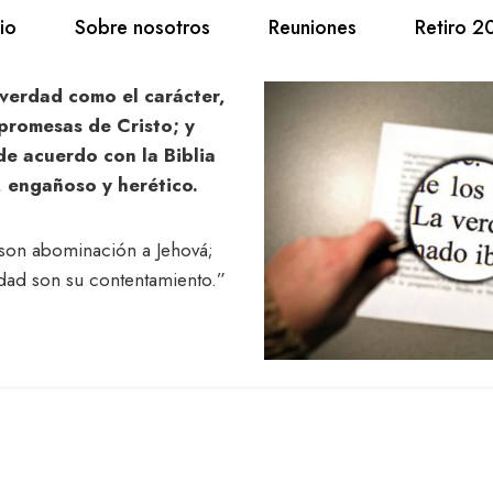
cio
Sobre nosotros
Reuniones
Retiro 2
 verdad como el carácter,
 promesas de Cristo; y
de acuerdo con la Biblia
, engañoso y herético.
 son abominación a Jehová;
dad son su contentamiento.”